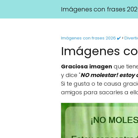
Imágenes con frases 202
Imágenes con frases 2026 ✔️
Divert
Imágenes con
Graciosa
imagen
que tiene
y dice "
NO molestar! estoy 
Si te gusta o te causa grac
amigos para sacarles a ell