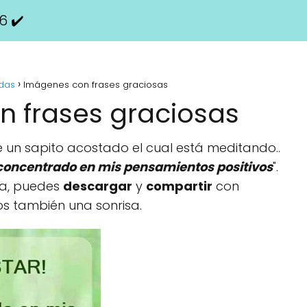
6 ✔️
idas
Imágenes con frases graciosas
 frases graciosas
 un sapito acostado el cual está meditando..
concentrado en mis pensamientos positivos
".
ia, puedes
descargar
y
compartir
con
os también una sonrisa.