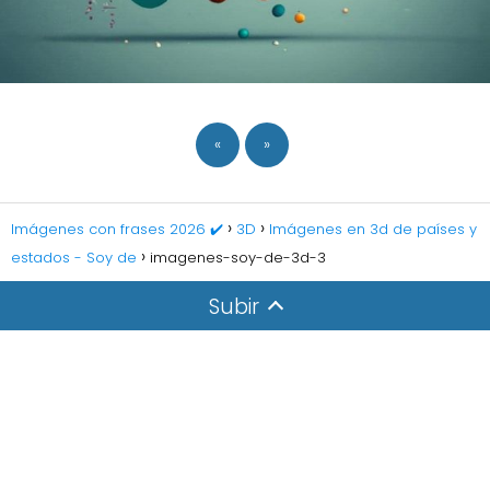
«
»
Imágenes con frases 2026 ✔️
3D
Imágenes en 3d de países y
estados - Soy de
imagenes-soy-de-3d-3
Subir