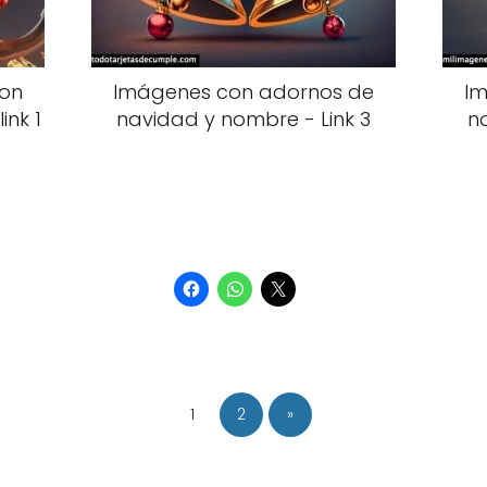
con
Imágenes con adornos de
Im
ink 1
navidad y nombre - Link 3
n
1
2
»