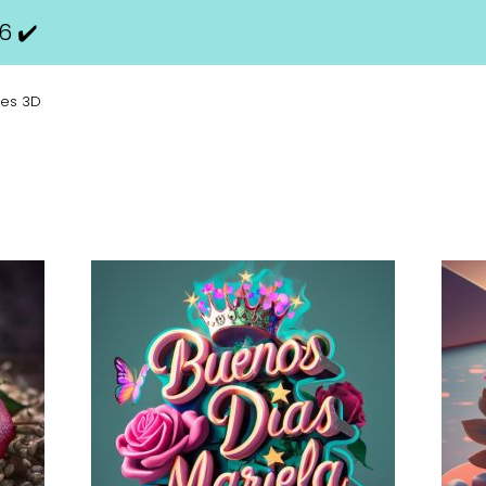
6 ✔️
es 3D